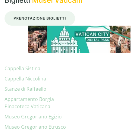
Biglietti
Musei Vaticani
PRENOTAZIONE BIGLIETTI
Cappella Sistina
Cappella Niccolina
Stanze di Raffaello
Appartamento Borgia
Pinacoteca Vaticana
Museo Gregoriano Egizio
Museo Gregoriano Etrusco