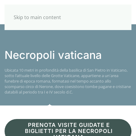
Skip to main content
Necropoli vaticana
Ubicata 10 metri in profondità della basilica di San Pietro in Vaticano,
sotto l’attuale livello delle Grotte Vaticane, appartiene a un'area
funebre di epoca romana, formatasi nel tempo accanto allo
scomparso circo di Nerone, dove coesistono tombe pagane e cristiane
databili al periodo tra I e IV secolo d.C.
PRENOTA VISITE GUIDATE E
BIGLIETTI PER LA NECROPOLI