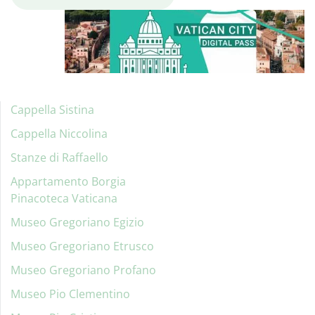
Cappella Sistina
Cappella Niccolina
Stanze di Raffaello
Appartamento Borgia
Pinacoteca Vaticana
Museo Gregoriano Egizio
Museo Gregoriano Etrusco
Museo Gregoriano Profano
Museo Pio Clementino