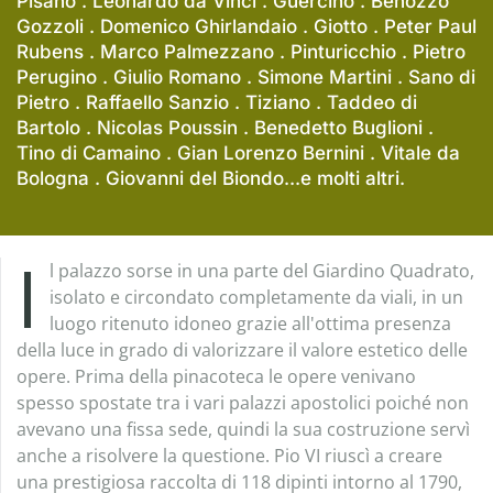
Pisano . Leonardo da Vinci . Guercino . Benozzo
Gozzoli . Domenico Ghirlandaio . Giotto . Peter Paul
Rubens . Marco Palmezzano . Pinturicchio . Pietro
Perugino . Giulio Romano . Simone Martini . Sano di
Pietro . Raffaello Sanzio . Tiziano . Taddeo di
Bartolo . Nicolas Poussin . Benedetto Buglioni .
Tino di Camaino . Gian Lorenzo Bernini . Vitale da
Bologna . Giovanni del Biondo...e molti altri.
I
l palazzo sorse in una parte del Giardino Quadrato,
isolato e circondato completamente da viali, in un
luogo ritenuto idoneo grazie all'ottima presenza
della luce in grado di valorizzare il valore estetico delle
opere. Prima della pinacoteca le opere venivano
spesso spostate tra i vari palazzi apostolici poiché non
avevano una fissa sede, quindi la sua costruzione servì
anche a risolvere la questione. Pio VI riuscì a creare
una prestigiosa raccolta di 118 dipinti intorno al 1790,