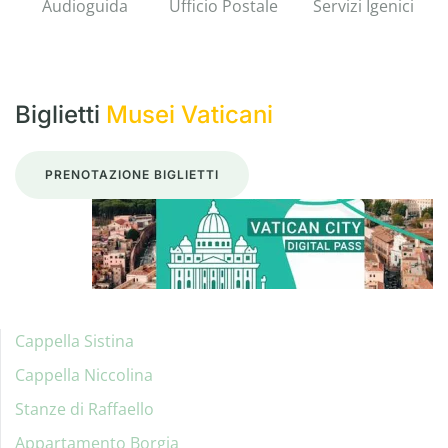
Audioguida
Ufficio Postale
Servizi Igenici
Biglietti
Musei Vaticani
PRENOTAZIONE BIGLIETTI
Cappella Sistina
Cappella Niccolina
Stanze di Raffaello
Appartamento Borgia